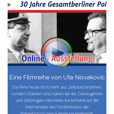
Eine Filmreihe von Ute Novakovic
Da Filme heute nicht mehr aus Zelluloid bestehen,
sondern Dateien sind, haben wir die Zeitzeuginnen
und Zeitzeugen-Interviews kurzerhand auf die
Internetseite des Förderkreises der
Polizeihistorischen Sammlung eingestellt.