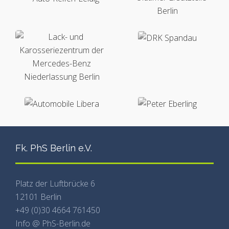
Fk. PhS Berlin e.V.
Platz der Luftbrücke 6
12101 Berlin
+49 (0)30 4664 761450
Info @ PhS-Berlin.de