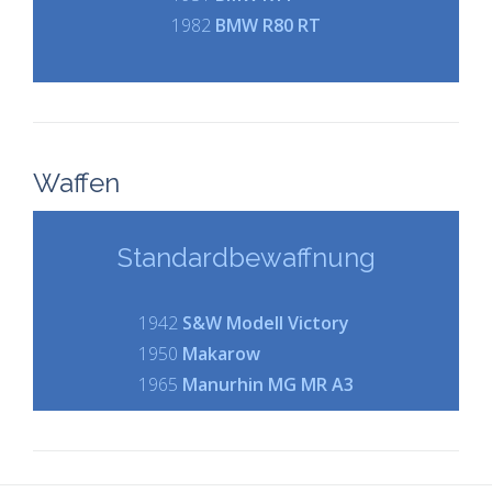
1952
1982
EMW 340-2
BMW R80 RT
1968
VW Käfer Cabriolet
Waffen
Standardbewaffnung
Standardbewaffnung
1942
S&W Modell Victory
1950
Makarow
1965
Manurhin MG MR A3