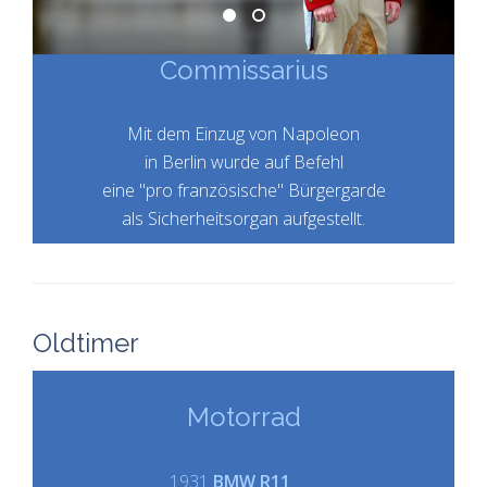
Commissarius
Weimarer Republik
Commissarius
Mit dem Einzug von Napoleon
in Berlin wurde auf Befehl
eine "pro französische" Bürgergarde
als Sicherheitsorgan aufgestellt.
Oldtimer
Motorrad
Personenwagen
Sonderwagen
Motorrad
1951
1931
DB 170D OTP
1955
BMW R11
DB L311