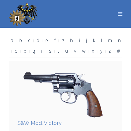
a
b
c
d
e
f
g
h
i
j
k
l
m
n
o
p
q
r
s
t
u
v
w
x
y
z
#
S&W Mod. Victory