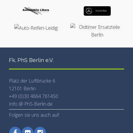
Fk. PhS Berlin e.V.
Platz der Luftbrücke 6
12101 Berlin
+49 (0)30 4664 761450
Info @ PhS-Berlin.de
Folgen sie uns auch auf: