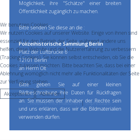
Möglichkeit, ihre "Schätze" einer breiten
Öffentlichkeit zugänglich zu machen.
Wir benutzen Cookies
Bitte senden Sie diese an die :
Wir nutzen Cookies auf unserer Website. Einige von ihnen sind
essenziell für den Betrieb der Seite, während andere uns
Polizeihistorische Sammlung Berlin
helfen, diese Website und die Nutzererfahrung zu verbessern
Platz der Luftbrücke 6
(Tracking Cookies). Sie können selbst entscheiden, ob Sie die
12101 Berlin
Cookies zulassen möchten. Bitte beachten Sie, dass bei einer
an Herrn Olt
Ablehnung womöglich nicht mehr alle Funktionalitäten der Seite
zur Verfügung stehen.
Bitte geben Sie auf einer kleinen
Bildbeschreibung ihre Daten für Rückfragen
Akzeptieren
Ablehnen
an. Sie müssen der Inhaber der Rechte sein
Weitere Informationen
|
Impressum
und uns erklären, dass wir die Bildmaterialien
verwenden dürfen.