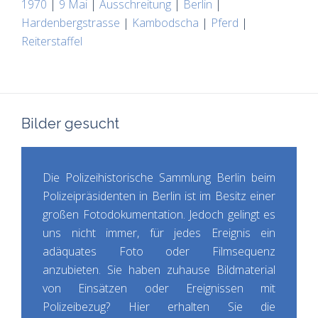
1970
|
9 Mai
|
Ausschreitung
|
Berlin
|
Hardenbergstrasse
|
Kambodscha
|
Pferd
|
Reiterstaffel
Bilder gesucht
Die Polizeihistorische Sammlung Berlin beim
Polizeipräsidenten in Berlin ist im Besitz einer
großen Fotodokumentation. Jedoch gelingt es
uns nicht immer, für jedes Ereignis ein
adäquates Foto oder Filmsequenz
anzubieten. Sie haben zuhause Bildmaterial
von Einsätzen oder Ereignissen mit
Polizeibezug? Hier erhalten Sie die