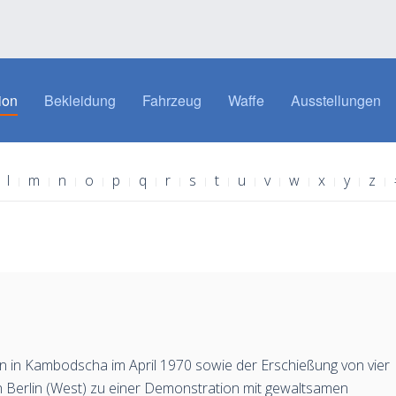
ion
Bekleidung
Fahrzeug
Waffe
Ausstellungen
l
m
n
o
p
q
r
s
t
u
v
w
x
y
z
n in Kambodscha im April 1970 sowie der Erschießung von vier
in Berlin (West) zu einer Demonstration mit gewaltsamen