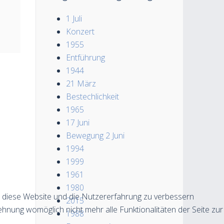
1 Juli
Konzert
1955
Entführung
1944
21 März
Bestechlichkeit
1965
17 Juni
Bewegung 2 Juni
1994
1999
1961
1980
n, diese Website und die Nutzererfahrung zu verbessern
2015
ehnung womöglich nicht mehr alle Funktionalitäten der Seite zur
1988