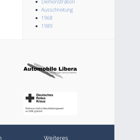
Demonstration
Ausschreitung
1968
1989
n
Weiteres