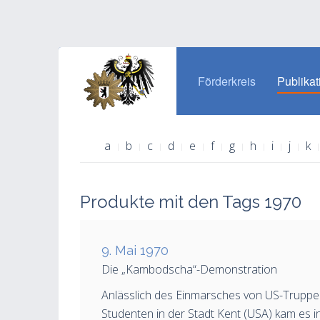
Förderkreis
Publikat
a
b
c
d
e
f
g
h
i
j
k
Produkte mit den Tags 1970
9. Mai 1970
Die „Kambodscha“-Demonstration
Anlässlich des Einmarsches von US-Truppe
Studenten in der Stadt Kent (USA) kam es 