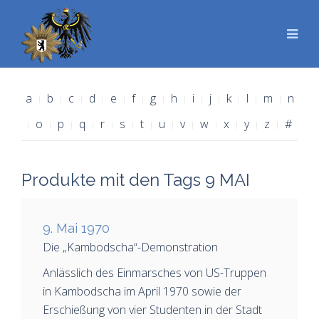
a
b
c
d
e
f
g
h
i
j
k
l
m
n
o
p
q
r
s
t
u
v
w
x
y
z
#
Produkte mit den Tags 9 MAI
9. Mai 1970
Die „Kambodscha“-Demonstration
Anlässlich des Einmarsches von US-Truppen
in Kambodscha im April 1970 sowie der
Erschießung von vier Studenten in der Stadt