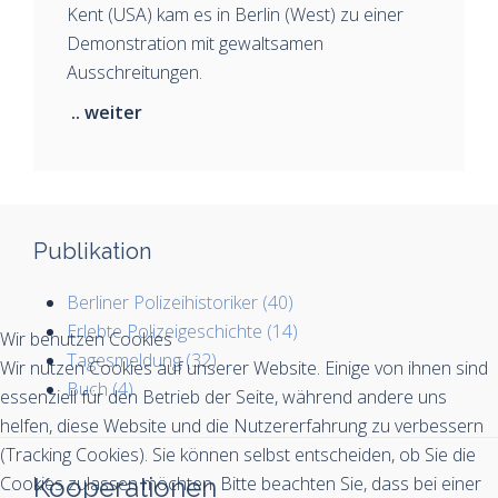
Kent (USA) kam es in Berlin (West) zu einer
Demonstration mit gewaltsamen
Ausschreitungen.
.. weiter
Publikation
Berliner Polizeihistoriker (40)
Erlebte Polizeigeschichte (14)
Wir benutzen Cookies
Tagesmeldung (32)
Wir nutzen Cookies auf unserer Website. Einige von ihnen sind
Buch (4)
essenziell für den Betrieb der Seite, während andere uns
helfen, diese Website und die Nutzererfahrung zu verbessern
(Tracking Cookies). Sie können selbst entscheiden, ob Sie die
Cookies zulassen möchten. Bitte beachten Sie, dass bei einer
Kooperationen