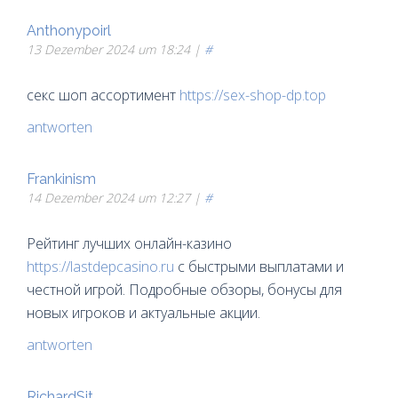
Anthonypoirl
13 Dezember 2024 um 18:24 |
#
секс шоп ассортимент
https://sex-shop-dp.top
antworten
Frankinism
14 Dezember 2024 um 12:27 |
#
Рейтинг лучших онлайн-казино
https://lastdepcasino.ru
с быстрыми выплатами и
честной игрой. Подробные обзоры, бонусы для
новых игроков и актуальные акции.
antworten
RichardSit