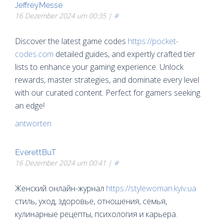
JeffreyMesse
16 Dezember 2024 um 00:35 |
#
Discover the latest game codes
https://pocket-
codes.com
detailed guides, and expertly crafted tier
lists to enhance your gaming experience. Unlock
rewards, master strategies, and dominate every level
with our curated content. Perfect for gamers seeking
an edge!
antworten
EverettBuT
16 Dezember 2024 um 00:41 |
#
Женский онлайн-журнал
https://stylewoman.kyiv.ua
стиль, уход, здоровье, отношения, семья,
кулинарные рецепты, психология и карьера.