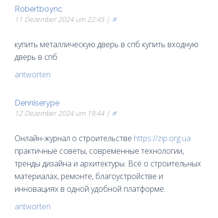
Robertboync
11 Dezember 2024 um 22:45 |
#
купить металлическую дверь в спб купить входную
дверь в спб
antworten
Denniserype
12 Dezember 2024 um 19:44 |
#
Онлайн-журнал о строительстве
https://zip.org.ua
практичные советы, современные технологии,
тренды дизайна и архитектуры. Всё о строительных
материалах, ремонте, благоустройстве и
инновациях в одной удобной платформе.
antworten