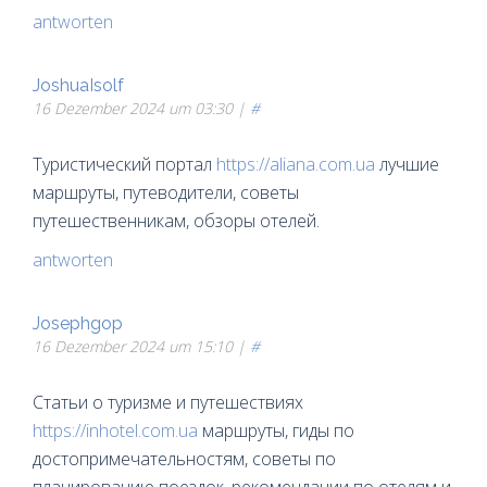
antworten
JoshuaIsolf
16 Dezember 2024 um 03:30 |
#
Туристический портал
https://aliana.com.ua
лучшие
маршруты, путеводители, советы
путешественникам, обзоры отелей.
antworten
Josephgop
16 Dezember 2024 um 15:10 |
#
Статьи о туризме и путешествиях
https://inhotel.com.ua
маршруты, гиды по
достопримечательностям, советы по
планированию поездок, рекомендации по отелям и