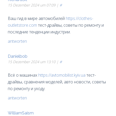
15 Dezember 2024 um 07:09 |
#
Ваш гид в мире автомобилей
https://clothes-
outletstore.com
тест-драйвы, советы по ремонту и
последние тенденции индустрии.
antworten
Danielbob
15 Dezember 2024 um 13:10 |
#
Всё о машинах
https://avtomobilist.kyiv.ua
тест-
драйвы, сравнения моделей, авто новости, советы
по ремонту и уходу.
antworten
WilliamSaism