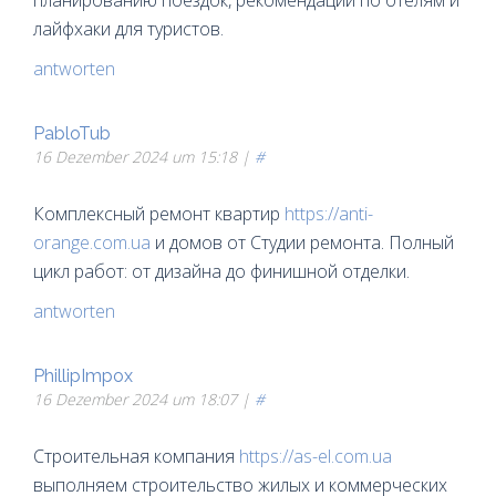
лайфхаки для туристов.
antworten
PabloTub
16 Dezember 2024 um 15:18 |
#
Комплексный ремонт квартир
https://anti-
orange.com.ua
и домов от Студии ремонта. Полный
цикл работ: от дизайна до финишной отделки.
antworten
PhillipImpox
16 Dezember 2024 um 18:07 |
#
Строительная компания
https://as-el.com.ua
выполняем строительство жилых и коммерческих