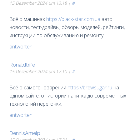
15 Dezember 2024 um 13:18 |
#
Всё о машинах
https://black-star.com.ua
авто
новости, тест-драйвы, обзоры моделей, рейтинги,
инструкции по обслуживанию и ремонту.
antworten
Ronaldtrife
15 Dezember 2024 um 17:10 |
#
Всё о самогоноварении
https://brewsugar.ru
на
одном сайте: от истории напитка до современных
технологий перегонки.
antworten
DennisAmelp
15 Dezember 2024 um 17:21 |
#