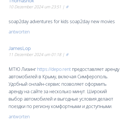
Thomasnok
10 Dezember 2024 um 23:51 |
#
soap2day adventures for kids soap2day new movies
antworten
JamesLop
11 Dezember 2024 um 01:18 |
#
МТЮ Лизинг
https://depo.rent
предоставляет аренду
автомобилей в Крыму, включая Симферополь.
Удобный онлайн-сервис позволяет оформить
аренду на сайте за несколько минут. Широкий
выбор автомобилей и выгодные условия делают
поездки по региону комфортными и доступными.
antworten