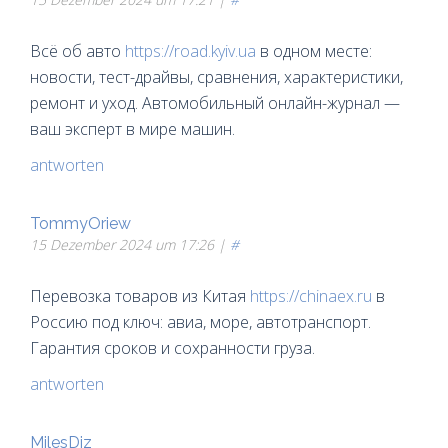
Всё об авто
https://road.kyiv.ua
в одном месте:
новости, тест-драйвы, сравнения, характеристики,
ремонт и уход. Автомобильный онлайн-журнал —
ваш эксперт в мире машин.
antworten
TommyOriew
15 Dezember 2024 um 17:26 |
#
Перевозка товаров из Китая
https://chinaex.ru
в
Россию под ключ: авиа, море, автотранспорт.
Гарантия сроков и сохранности груза.
antworten
MilesDiz