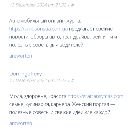
15 Dezember 2024 um 21:32 |
#
Автомобильный онлайн-журнал
https://simpsonsua.com.ua
предлагает свежие
новости, обзоры авто, тест-драйвы, рейтинги и
полезные советы для водителей.
antworten
Domingofrexy
15 Dezember 2024 um 21:32 |
#
Мода, здоровье, красота
https://gratransymas.com
семья, кулинария, карьера. Женский портал —
полезные советы и свежие идеи для каждой.
antworten