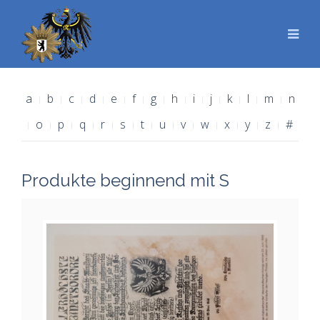
a
b
c
d
e
f
g
h
i
j
k
l
m
n
o
p
q
r
s
t
u
v
w
x
y
z
#
Produkte beginnend mit S