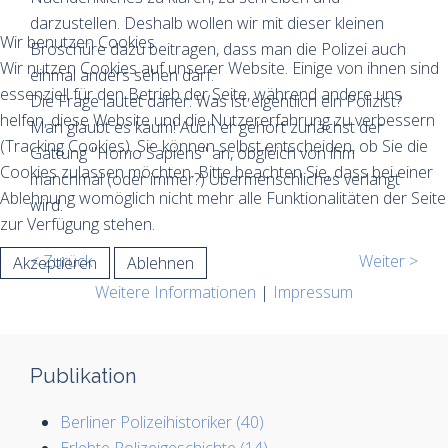
darzustellen. Deshalb wollen wir mit dieser kleinen
Wir benutzen Cookies
Broschüre dazu beitragen, dass man die Polizei auch
Wir nutzen Cookies auf unserer Website. Einige von ihnen sind
einmal anders sehen darf.
essenziell für den Betrieb der Seite, während andere uns
Die Frage lautet daher: Was ist eigentlich ein Polizist?
helfen, diese Website und die Nutzererfahrung zu verbessern
Man glaubt es kaum! Auch er gehört zunächst der
(Tracking Cookies). Sie können selbst entscheiden, ob Sie die
Gattung "Homo Sapiens" an, obgleich von ihm
Cookies zulassen möchten. Bitte beachten Sie, dass bei einer
manchmal (oder immer?) Übermenschliches verlangt
Ablehnung womöglich nicht mehr alle Funktionalitäten der Seite
wird.
zur Verfügung stehen.
< Zurück
Weiter >
Akzeptieren
Ablehnen
Weitere Informationen
|
Impressum
Publikation
Berliner Polizeihistoriker (40)