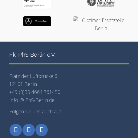
Fk. PhS Berlin e.V.
Platz der Luftbrücke 6
12101 Berlin
+49 (0)30 4664 761450
Info @ PhS-Berlin.de
Folgen sie uns auch auf: