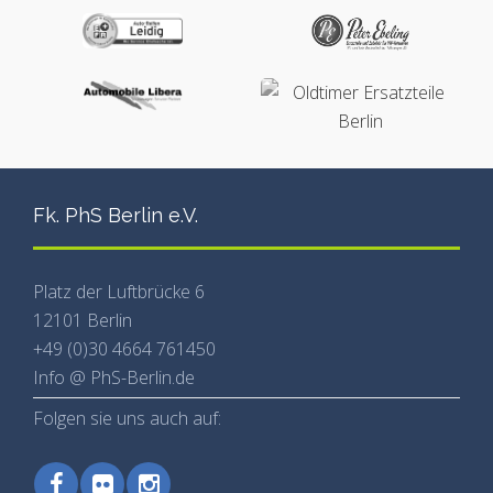
Fk. PhS Berlin e.V.
Platz der Luftbrücke 6
12101 Berlin
+49 (0)30 4664 761450
Info @ PhS-Berlin.de
Folgen sie uns auch auf: