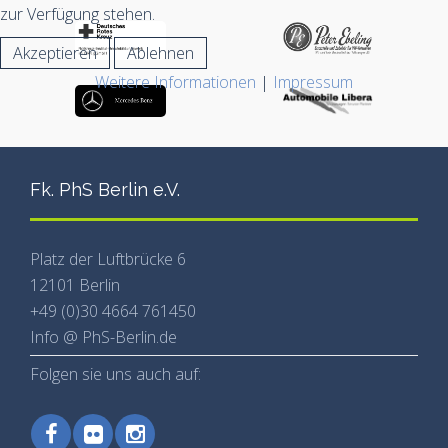
zur Verfügung stehen.
Akzeptieren
Ablehnen
Weitere Informationen
|
Impressum
Fk. PhS Berlin e.V.
Platz der Luftbrücke 6
12101 Berlin
+49 (0)30 4664 761450
Info @ PhS-Berlin.de
Folgen sie uns auch auf: