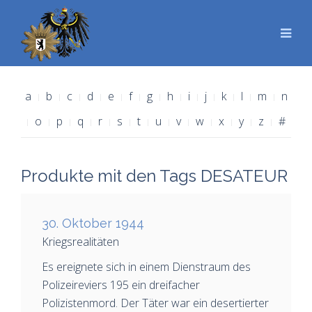
a
b
c
d
e
f
g
h
i
j
k
l
m
n
o
p
q
r
s
t
u
v
w
x
y
z
#
Produkte mit den Tags DESATEUR
30. Oktober 1944
Kriegsrealitäten
Es ereignete sich in einem Dienstraum des
Polizeireviers 195 ein dreifacher
Polizistenmord. Der Täter war ein desertierter