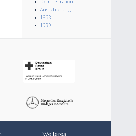
Demonstration
Ausschreitung
1968
1989
n
Weiteres