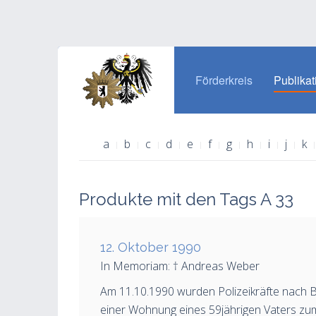
Förderkreis
Publikat
a
b
c
d
e
f
g
h
i
j
k
Produkte mit den Tags A 33
12. Oktober 1990
In Memoriam: † Andreas Weber
Am 11.10.1990 wurden Polizeikräfte nach Be
einer Wohnung eines 59jährigen Vaters zu