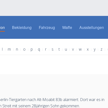
ion
Bekleidung
Fahrzeug
Waffe
Ausstellungen
l
m
n
o
p
q
r
s
t
u
v
w
x
y
z
rlin-Tiergarten nach Alt-Moabit 83b alarmiert. Dort war es in
m Streit mit seinem 28jährigen Sohn gekommen.