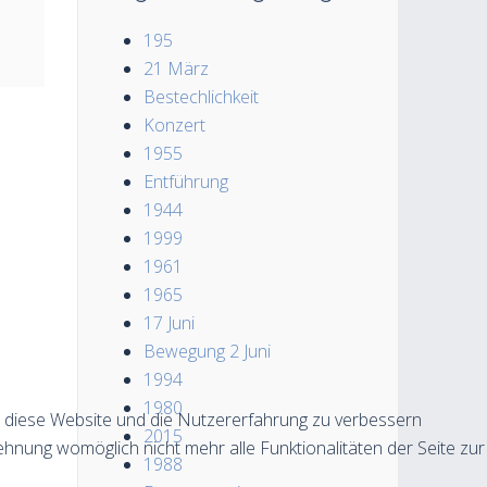
195
21 März
Bestechlichkeit
Konzert
1955
Entführung
1944
1999
1961
1965
17 Juni
Bewegung 2 Juni
1994
1980
n, diese Website und die Nutzererfahrung zu verbessern
2015
ehnung womöglich nicht mehr alle Funktionalitäten der Seite zur
1988