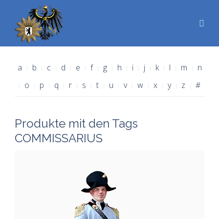
a
b
c
d
e
f
g
h
i
j
k
l
m
n
o
p
q
r
s
t
u
v
w
x
y
z
#
Produkte mit den Tags
COMMISSARIUS