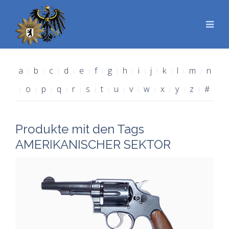
a
b
c
d
e
f
g
h
i
j
k
l
m
n
o
p
q
r
s
t
u
v
w
x
y
z
#
Produkte mit den Tags
AMERIKANISCHER SEKTOR