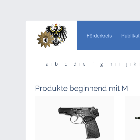
Förderkreis
Publikat
a
b
c
d
e
f
g
h
i
j
k
Produkte beginnend mit M