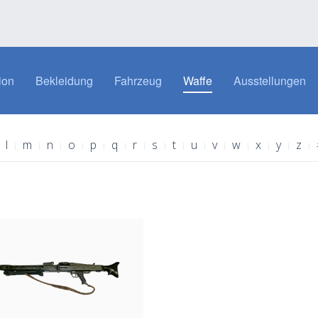
ion
Bekleidung
Fahrzeug
Waffe
Ausstellungen
l
m
n
o
p
q
r
s
t
u
v
w
x
y
z