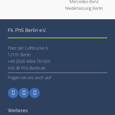
Fk. PhS Berlin e.V.
Platz der Luftbrücke 6
12101 Berlin
+49 (0)30 4664 761450
Info @ PhS-Berlin.de
Folgen sie uns auch auf:
Weiteres