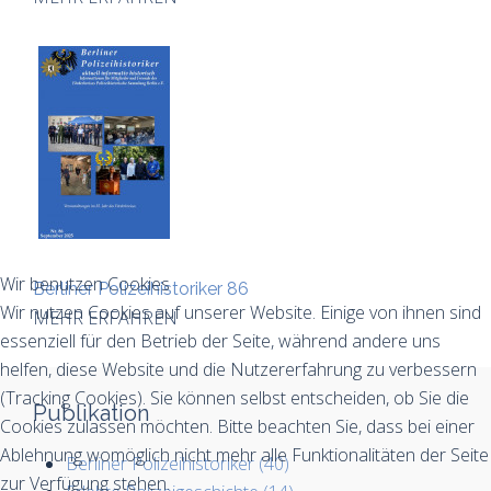
Wir benutzen Cookies
Berliner Polizeihistoriker 86
Wir nutzen Cookies auf unserer Website. Einige von ihnen sind
MEHR ERFAHREN
essenziell für den Betrieb der Seite, während andere uns
helfen, diese Website und die Nutzererfahrung zu verbessern
(Tracking Cookies). Sie können selbst entscheiden, ob Sie die
Publikation
Cookies zulassen möchten. Bitte beachten Sie, dass bei einer
Ablehnung womöglich nicht mehr alle Funktionalitäten der Seite
Berliner Polizeihistoriker (40)
zur Verfügung stehen.