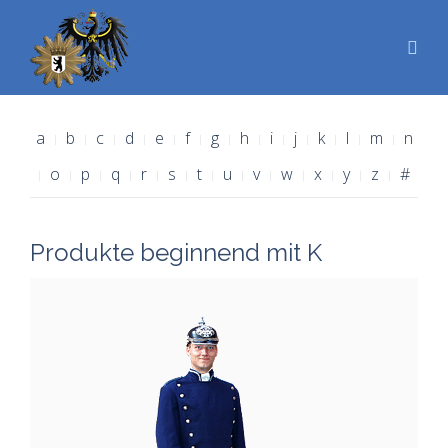
a
b
c
d
e
f
g
h
i
j
k
l
m
n
o
p
q
r
s
t
u
v
w
x
y
z
#
Produkte beginnend mit K