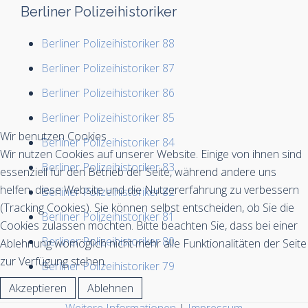
Berliner Polizeihistoriker
Berliner Polizeihistoriker 88
Berliner Polizeihistoriker 87
Berliner Polizeihistoriker 86
Berliner Polizeihistoriker 85
Wir benutzen Cookies
Berliner Polizeihistoriker 84
Wir nutzen Cookies auf unserer Website. Einige von ihnen sind
Berliner Polizeihistoriker 83
essenziell für den Betrieb der Seite, während andere uns
helfen, diese Website und die Nutzererfahrung zu verbessern
Berliner Polizeihistoriker 82
(Tracking Cookies). Sie können selbst entscheiden, ob Sie die
Berliner Polizeihistoriker 81
Cookies zulassen möchten. Bitte beachten Sie, dass bei einer
Berliner Polizeihistoriker 80
Ablehnung womöglich nicht mehr alle Funktionalitäten der Seite
zur Verfügung stehen.
Berliner Polizeihistoriker 79
Akzeptieren
Ablehnen