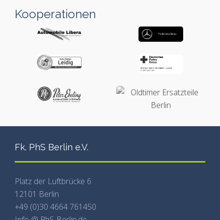
Kooperationen
Fk. PhS Berlin e.V.
Platz der Luftbrücke 6
12101 Berlin
+49 (0)30 4664 761450
Info @ PhS-Berlin.de